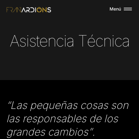
Menú
A
s
i
s
t
e
n
c
i
a
T
é
c
n
i
c
a
“Las pequeñas cosas son
las responsables de los
grandes cambios”.